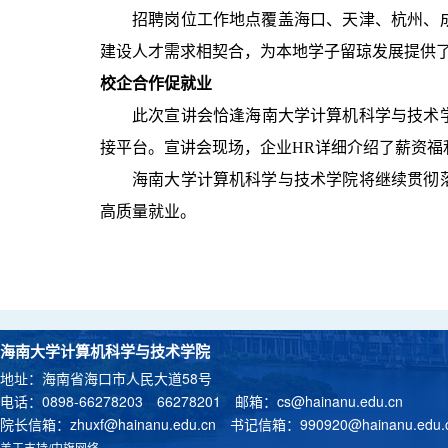
招聘岗位工作地点覆盖海口、天津、杭州、
建设人才需求相契合，为本地学子留琼发展提供
校
企合作促就业
此次宣讲会恰逢海南大学计算机科学与技术
接平台。宣讲会现场，企业
HR
详细介绍了薪资福
海南大学计算机科学与技术学院将继续贯彻
高质量就业。
海南大学计算机科学与技术学院
地址：海南省海口市人民大道58号
电话：0898-66278203 66278201 邮箱：
cs@hainanu.edu.cn
院长信箱：
zhuxf@hainanu.edu.cn
书记信箱：
990920@hainanu.edu.
美工支持/中旗网络