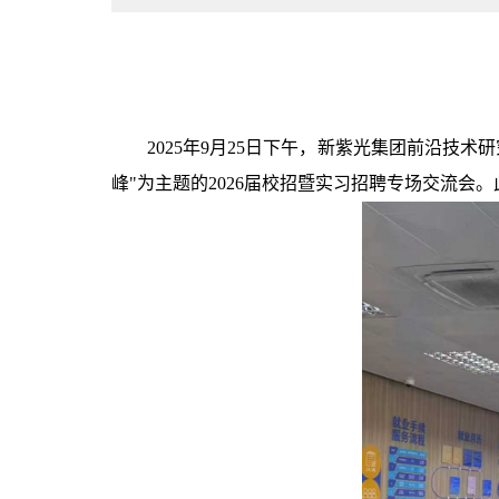
2025
年
9
月
25
日下午，新紫光集团前沿技术研
峰
"
为主题的
2026
届校招暨实习招聘专场交流会。