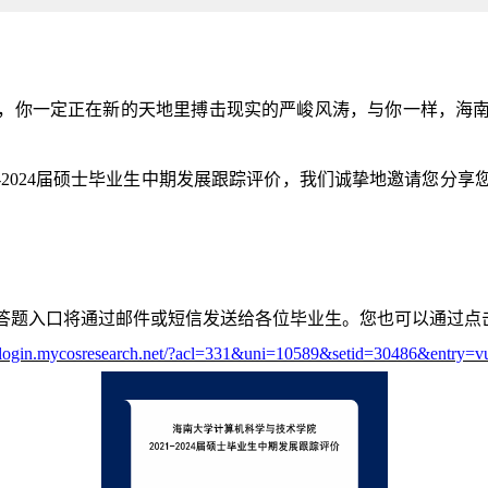
，你一定正在新的天地里搏击现实的严峻风涛，与你一样，海
1-2024届硕士毕业生中期发展跟踪评价，我们诚挚地邀请您分
答题入口将通过邮件或短信发送给各位毕业生。您也可以通过点
//login.mycosresearch.net/?acl=331&uni=10589&setid=30486&entry=v